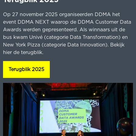
Op 27 november 2025 organiseerden DDMA het
O
event DDMA NEXT waarop de DDMA Customer Data
e
n
Awards werden gepresenteerd. Als winnaars uit de
A
bus kwam Univé (categorie Data Transformation) en
k
New York Pizza (categorie Data Innovation). Bekijk
t
hier de terugblik.
Terugblik 2025