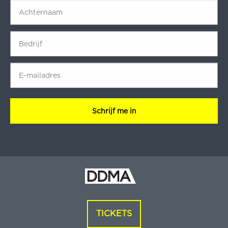
Achternaam
*
Bedrijf
*
E-
mailadres
*
CAPTCHA
TICKETS