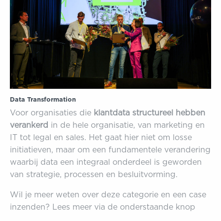
Data Transformation
Voor organisaties die
klantdata structureel hebben
verankerd
in de hele organisatie, van marketing en
IT tot
legal
en sales. Het gaat hier niet om losse
initiatieven, maar om een fundamentele verandering
waarbij data een integraal onderdeel is geworden
van strategie, processen en besluitvorming.
Wil je meer weten over deze categorie en een case
inzenden? Lees meer via de onderstaande knop