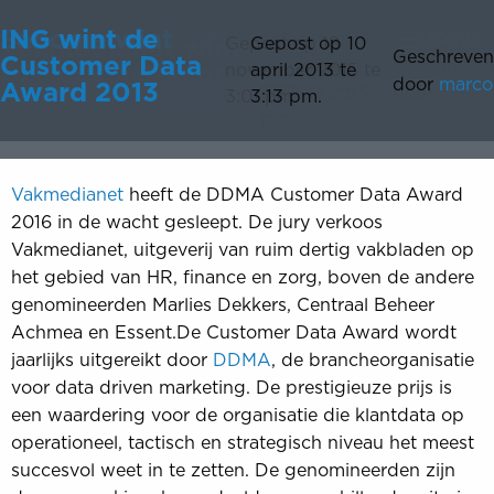
Sanoma wint
ING wint de
Gepost op 10
Menu
Vakmedianet wint
Gepost op 18
Gepost op 10
Geschreven
Geschreven
Customer Data
Customer Data
november
Geschreven
DDMA Customer
november 2015 te
april 2013 te
door
door
marco
marco
Award
Award 2013
2016 te 2:53
door
marco
Data Award 2016
3:01 pm.
3:13 pm.
pm.
Vakmedianet
heeft de DDMA Customer Data Award
2016 in de wacht gesleept. De jury verkoos
Vakmedianet, uitgeverij van ruim dertig vakbladen op
het gebied van HR, finance en zorg, boven de andere
genomineerden Marlies Dekkers, Centraal Beheer
Achmea en Essent.De Customer Data Award wordt
jaarlijks uitgereikt door
DDMA
, de brancheorganisatie
voor data driven marketing. De prestigieuze prijs is
een waardering voor de organisatie die klantdata op
operationeel, tactisch en strategisch niveau het meest
succesvol weet in te zetten. De genomineerden zijn