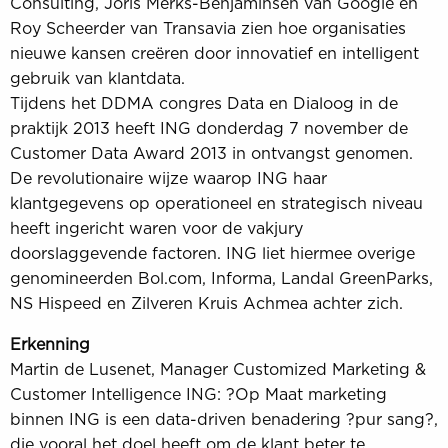
Consulting, Joris Merks-Benjaminsen van Google en
Roy Scheerder van Transavia zien hoe organisaties
nieuwe kansen creëren door innovatief en intelligent
gebruik van klantdata.
Tijdens het DDMA congres Data en Dialoog in de
praktijk 2013 heeft ING donderdag 7 november de
Customer Data Award 2013 in ontvangst genomen.
De revolutionaire wijze waarop ING haar
klantgegevens op operationeel en strategisch niveau
heeft ingericht waren voor de vakjury
doorslaggevende factoren. ING liet hiermee overige
genomineerden Bol.com, Informa, Landal GreenParks,
NS Hispeed en Zilveren Kruis Achmea achter zich.
Erkenning
Martin de Lusenet, Manager Customized Marketing &
Customer Intelligence ING: ?Op Maat marketing
binnen ING is een data-driven benadering ?pur sang?,
die vooral het doel heeft om de klant beter te