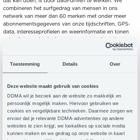
dat kan doen, is door data-driven te werken. We
combineren het surfgedrag van mensen in ons
netwerk van meer dan 60 merken met onder meer
abonnementsgegevens van onze tijdschriften, GPS-
data, interesseprofielen en weerinformatie en tonen
gebruikers op basis daarvan gepersonaliseerde
content. Na een test bij VT Wonen rollen we deze
aanpak nu uit over alle merken van Sanoma. We
zagen namelijk niet alleen de aantallen kliks stijgen,
Toestemming
Details
Over
maar ook de omzet groeien.’
Data is de toekomst
Deze website maakt gebruik van cookies
Kees Groenewoud (Cmotions), juryvoorzitter van de
DDMA wil je bezoek aan de website zo makkelijk en
Customer Data Awards: ‘De aanpak van Sanoma is
persoonlijk mogelijk maken. Hiervoor gebruiken we
een perfect voorbeeld van hoe je data in kunt zetten,
cookies en vergelijkbare technieken. Daarmee zorgen we
zodat zowel het bedrijf als de klant er voordeel van
ervoor dat je relevante DDMA-advertenties op andere
heeft. Marketing heeft alles te maken met
websites te zien krijgt, we lookalikes op sociale media
personaliseren en relevant zijn en dus moet je als
kunnen maken en we gedrag op onze website in kaart
organisatie data omarmen. Sanoma loopt voor in deze