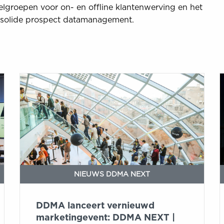
elgroepen voor on- en offline klantenwerving en het
 solide prospect datamanagement.
DDMA
I
lanceert
vernieuwd
marketingevent:
DDMA
NEXT
|
The
New
NIEUWS DDMA NEXT
Marketing
Reality
DDMA lanceert vernieuwd
marketingevent: DDMA NEXT |