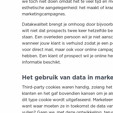
we toch niet doen omdat het te veel tijd en m
esthetische aangelegenheid: het maakt of kra
marketingcampagnes.
Datakwaliteit brengt je omhoog door bijvoorbe
wilt niet dat prospects twee keer hetzelfde be
staan. Een overleden persoon wil je niet aansc
wanneer jouw klant is verhuisd zodat je een po
voor direct mail, maar ook voor online campag
hebben. Een klant of prospect wil je online her
informatie beschikt.
Het gebruik van data in marke
Third-party cookies waren handig, zolang het 
klanten en het gaf bovendien kansen om je als 
dit type cookie wordt uitgefaseerd. Marketee
want waar moeten ze in toekomst de data van
vullen? Gaan we, met deze ontwikkeling, terug