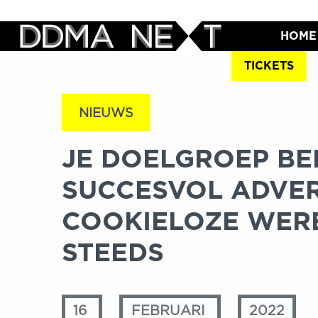
HOME
TICKETS
NIEUWS
JE DOELGROEP BE
SUCCESVOL ADVER
COOKIELOZE WERE
STEEDS
16
FEBRUARI
2022