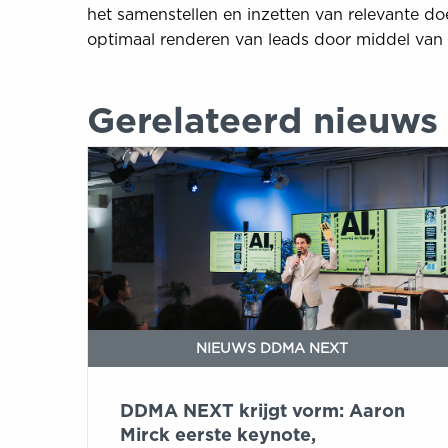
het samenstellen en inzetten van relevante do
optimaal renderen van leads door middel van
Gerelateerd nieuws
DDMA
NEXT
krijgt
vorm:
Aaron
Mirck
eerste
keynote,
interactieve
NIEUWS DDMA NEXT
programmalijn
toegevoegd
DDMA NEXT krijgt vorm: Aaron
Mirck eerste keynote,