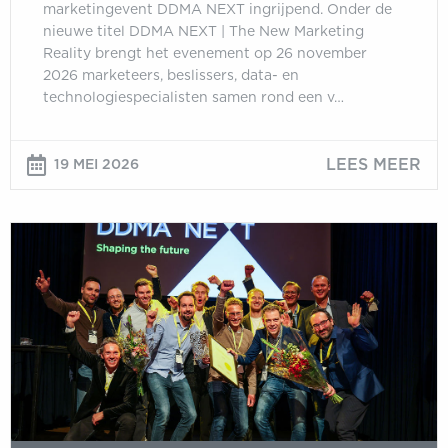
marketingevent DDMA NEXT ingrijpend. Onder de
nieuwe titel DDMA NEXT | The New Marketing
Reality brengt het evenement op 26 november
2026 marketeers, beslissers, data- en
technologiespecialisten samen rond een v…
LEES MEER
19 MEI 2026
Inschrijving
DDMA
Customer
Data
Awards
2026
geopend