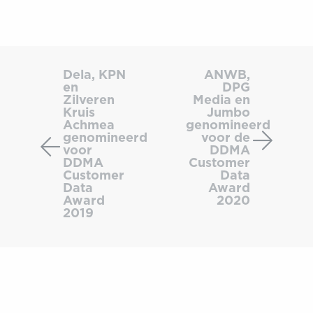
Dela,
ANWB
KPN
DPG
Dela, KPN
ANWB,
en
DPG
en
Media
Zilveren
Media en
Zilveren
en
Kruis
Jumbo
Kruis
Jumbo
Achmea
genomineerd
genomineerd
voor de
Achmea
genomi
voor
DDMA
genomineerd
voor
DDMA
Customer
voor
de
Customer
Data
Data
Award
DDMA
DDMA
Award
2020
Customer
Custom
2019
Data
Data
Award
Award
2019
2020