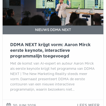
Mirck
eerste
keynote,
interactieve
programmalijn
NIEUWS DDMA NEXT
toegevoegd
DDMA NEXT krijgt vorm: Aaron Mirck
eerste keynote, interactieve
programmalijn toegevoegd
Met de komst van AI-expert en auteur Aaron Mirck
als eerste keynote krijgt het programma van DDMA
NEXT | The New Marketing Reality steeds meer
vorm. Daarnaast presenteert DDMA de eerste
contouren van een nieuwe interactieve
programmalijn, waarin bezoekers niet…
LEES MEER
30 JUNI 2026