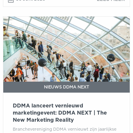
DDMA
lanceert
vernieuwd
marketingevent:
DDMA
NEXT
|
The
New
Marketing
NIEUWS DDMA NEXT
Reality
DDMA lanceert vernieuwd
marketingevent: DDMA NEXT | The
New Marketing Reality
Branchevereniging DDMA vernieuwt zijn jaarlijkse