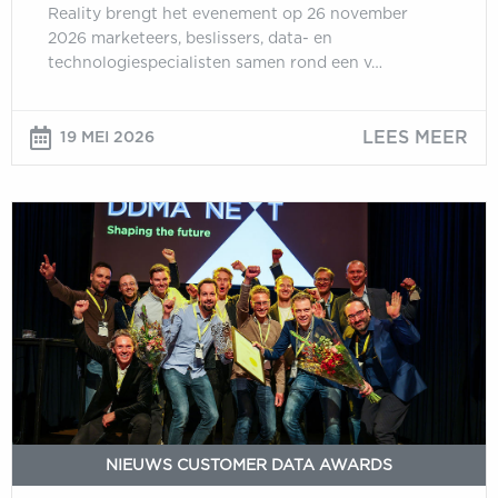
Reality brengt het evenement op 26 november
2026 marketeers, beslissers, data- en
technologiespecialisten samen rond een v…
LEES MEER
19 MEI 2026
Inschrijving
DDMA
Customer
Data
Awards
2026
geopend
NIEUWS CUSTOMER DATA AWARDS