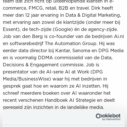
team dat zich richt op uiteenlopende klanten in e-
commerce, FMCG, retail, B2B en travel. Dirk heeft
meer dan 12 jaar ervaring in Data & Digital Marketing,
met ervaring aan zowel de klantzijde (onder meer bij
Essent), de tech-zijde (Google) én de agency-zijde.
Job van den Berg is co-founder van de bedrijven Ai.nl
en softwarebedrijf The Automation Group. Hij was
eerder data director bij Kantar, Sanoma en DPG Media
en is voormalig DDMA commissielid van de Data,
Decisions & Engagement commissie. Job is
presentator van de AI-serie AI at Work (DPG
Media/BusinessWise) waar hij met bedrijven in
gesprek gaat hoe en waarom ze AI inzetten. Hij
schreef meerdere boeken over AI waaronder het
recent verschenen Handboek AI Strategie en deelt
geregeld zijn inzichten in de landelijke media.
Aljan de Boer is Head of Inspiration bij TrendsActive,
een trend consultancy uit Utrecht dat sociaal-culturele