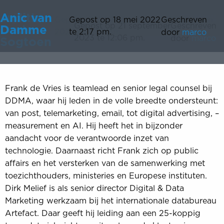
Frank de
Dirk
Job van
Aljan de
Judith
Anic van
Menu
Gepost op 20 september
Gepost op 20 september
Gepost op 20 september
Gepost op 20 september
Gepost op 18 mei 2022
Geschreven
Geschreven
Geschreven
Geschreven
Geschreven
Gepost op 21 september
Geschreven
Vries
Melief
den Berg
Boer
Oude
Damme
2024 te 2:28 pm.
2024 te 2:26 pm.
2024 te 2:29 pm.
2024 te 2:27 pm.
te 2:17 pm.
door
door
door
door
door
marco
Bob
Bob
Bob
Bob
2023 te 12:06 pm.
door
marco
Sogtoen
Frank de Vries is teamlead en senior legal counsel bij
DDMA, waar hij leden in de volle breedte ondersteunt:
van post, telemarketing, email, tot digital advertising, –
measurement en AI. Hij heeft het in bijzonder
aandacht voor de verantwoorde inzet van
technologie. Daarnaast richt Frank zich op public
affairs en het versterken van de samenwerking met
toezichthouders, ministeries en Europese instituten.
Dirk Melief is als senior director Digital & Data
Marketing werkzaam bij het internationale databureau
Artefact. Daar geeft hij leiding aan een 25-koppig