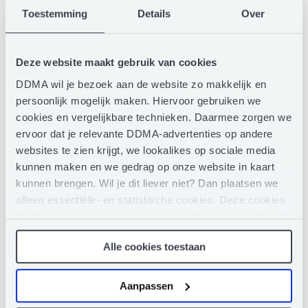
trends inzet om merken relevant te houden. Daarnaast
Toestemming
Details
Over
is Aljan Community Director bij het vooraanstaande
Institute for Real Growth waar hij een community runt
van 500 global CMO’s. Hij is veel gevraagd spreker in
Deze website maakt gebruik van cookies
binnen- en buitenland.
DDMA wil je bezoek aan de website zo makkelijk en
Als presentator en journalist maakt Anic van Damme
persoonlijk mogelijk maken. Hiervoor gebruiken we
tv-programma’s en podcasts over technologie en
cookies en vergelijkbare technieken. Daarmee zorgen we
innovatie en helpt bedrijven met hun content
ervoor dat je relevante DDMA-advertenties op andere
strategie. Dat doet ze onder andere voor Accenture,
websites te zien krijgt, we lookalikes op sociale media
Signify & Eneco.
kunnen maken en we gedrag op onze website in kaart
kunnen brengen. Wil je dit liever niet? Dan plaatsen we
Eerder werkte ze voor NOS, NOS op 3 en Bright, het
alleen essentiële- en statistische cookies. Deze cookies
tech-platform van RTL.
leggen geen gegevens vast over jou als persoon. Door te
De documentaire ‘Waterstof, onze nieuwe energie?’
klikken op het ‘clip’-pictogram in de linkerbenedenhoek
Alle cookies toestaan
die ze presenteerde werd afgelopen najaar
van de webpagina die je bezoekt, kun je je toestemming
weer intrekken (of aanpassen). Meer weten? Lees dan
uitgezonden op National Geographic.
hier
ons Privacy Statement.
Aanpassen
Anic is dol op tech die wereld vooruit helpt. Ze wil