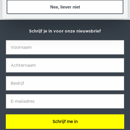
graag zoveel mogelijk mensen enthousiasmeren voor
Nee, liever niet
de nieuwste technologische innovaties en wat voor
impact die hebben op ons leven.
Schrijf je in voor onze nieuwsbrief
Voornaam
*
Achternaam
*
Bedrijf
*
E-
mailadres
*
CAPTCHA