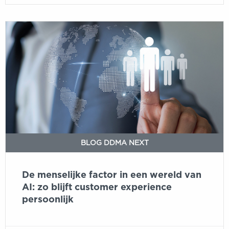
De
menselijke
factor
in
een
wereld
van
AI:
zo
blijft
BLOG DDMA NEXT
customer
experience
De menselijke factor in een wereld van
persoonlijk
AI: zo blijft customer experience
persoonlijk