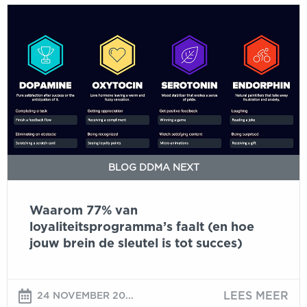
Waarom
77%
van
loyaliteitsprogramma’s
faalt
(en
hoe
jouw
brein
de
BLOG DDMA NEXT
sleutel
is
Waarom 77% van
tot
loyaliteitsprogramma’s faalt (en hoe
succes)
jouw brein de sleutel is tot succes)
LEES MEER
24 NOVEMBER 20...