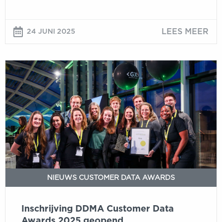
LEES MEER
24 JUNI 2025
Inschrijving
DDMA
Customer
Data
Awards
2025
geopend
NIEUWS CUSTOMER DATA AWARDS
Inschrijving DDMA Customer Data
Awards 2025 geopend