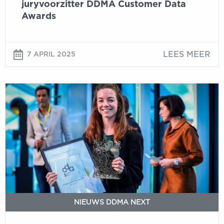
juryvoorzitter DDMA Customer Data
Awards
LEES MEER
7 APRIL 2025
Rituals
wint
innovation
award
bij
DDMA
Customer
Data
Awards
2024
NIEUWS DDMA NEXT