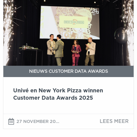
Univé
en
New
York
Pizza
winnen
Customer
Data
Awards
2025
NIEUWS CUSTOMER DATA AWARDS
Univé en New York Pizza winnen
Customer Data Awards 2025
LEES MEER
27 NOVEMBER 20...