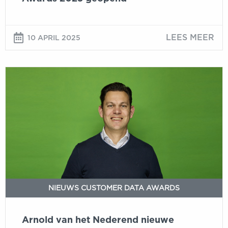
LEES MEER
10 APRIL 2025
Arnold
van
het
Nederend
nieuwe
juryvoorzitter
DDMA
Customer
Data
Awards
NIEUWS CUSTOMER DATA AWARDS
Arnold van het Nederend nieuwe