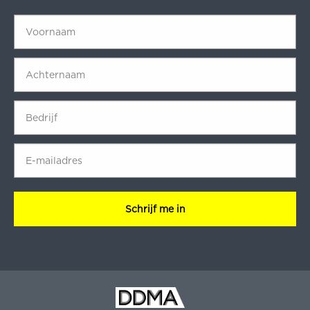
Voornaam
*
Achternaam
*
Bedrijf
*
E-
mailadres
*
CAPTCHA