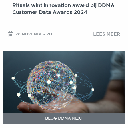
Rituals wint innovation award bij DDMA
Customer Data Awards 2024
LEES MEER
28 NOVEMBER 20...
The
Journey
to
the
Golden
Record:
All
Roads
Lead
to
BLOG DDMA NEXT
Data-