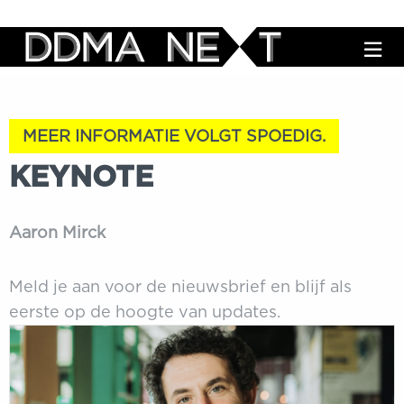
M
MEER INFORMATIE VOLGT SPOEDIG.
KEYNOTE
Aaron Mirck
Meld je aan voor de nieuwsbrief en blijf als
eerste op de hoogte van updates.