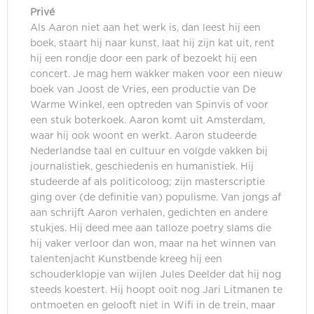
Privé
Als Aaron niet aan het werk is, dan leest hij een
boek, staart hij naar kunst, laat hij zijn kat uit, rent
hij een rondje door een park of bezoekt hij een
concert. Je mag hem wakker maken voor een nieuw
boek van Joost de Vries, een productie van De
Warme Winkel, een optreden van Spinvis of voor
een stuk boterkoek. Aaron komt uit Amsterdam,
waar hij ook woont en werkt. Aaron studeerde
Nederlandse taal en cultuur en volgde vakken bij
journalistiek, geschiedenis en humanistiek. Hij
studeerde af als politicoloog; zijn masterscriptie
ging over (de definitie van) populisme. Van jongs af
aan schrijft Aaron verhalen, gedichten en andere
stukjes. Hij deed mee aan talloze poetry slams die
hij vaker verloor dan won, maar na het winnen van
talentenjacht Kunstbende kreeg hij een
schouderklopje van wijlen Jules Deelder dat hij nog
steeds koestert. Hij hoopt ooit nog Jari Litmanen te
ontmoeten en gelooft niet in Wifi in de trein, maar