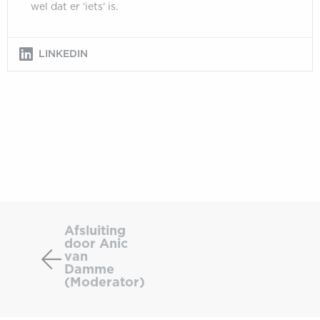
wel dat er ‘iets’ is.
LINKEDIN
Afsluiting
door
Afsluiting
door Anic
Anic
van
van
Damme
Damme
(Moderator)
(Moderator)