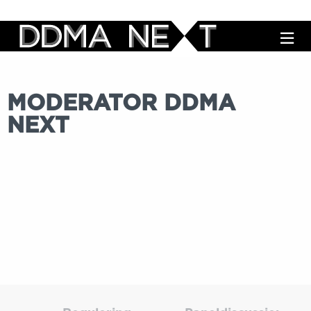
M
MODERATOR DDMA
NEXT
Regulering
Paneldi
van
Market