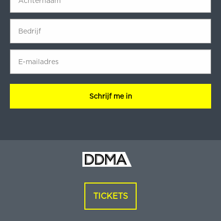
Bedrijf
*
E-
mailadres
*
CAPTCHA
TICKETS